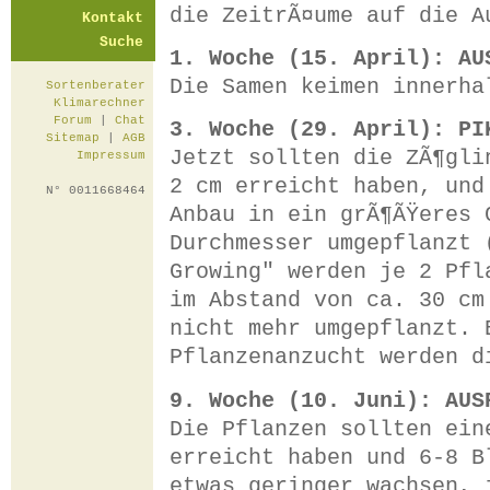
die ZeitrÃ¤ume auf die A
Kontakt
Suche
1. Woche (15. April): AU
Die Samen keimen innerha
Sortenberater
Klimarechner
Forum
|
Chat
3. Woche (29. April): PI
Sitemap
|
AGB
Jetzt sollten die ZÃ¶gli
Impressum
2 cm erreicht haben, und
N° 0011668464
Anbau in ein grÃ¶ÃŸeres 
Durchmesser umgepflanzt 
Growing" werden je 2 Pfl
im Abstand von ca. 30 cm
nicht mehr umgepflanzt. 
Pflanzenanzucht werden d
9. Woche (10. Juni): AUS
Die Pflanzen sollten ein
erreicht haben und 6-8 B
etwas geringer wachsen, 