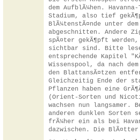
dem AufblÃ¼hen. Havanna-
Stadium, also tief gekÃ¶
BlÃ¼tenstÃ¤nde unter dem
abgeschnitten. Andere Zi
spÃ¤ter gekÃ¶pft werden,
sichtbar sind. Bitte les
entsprechende Kapitel "K
Wissenspool, da nach dem
den BlattansÃ¤tzen entfe
Gleichzeitig Ende der st
Pflanzen haben eine GrÃ¶
(Orient-Sorten und Nicot
wachsen nun langsamer. B
anderen dunklen Sorten s
frÃ¼her ein als bei Hava
dazwischen. Die BlÃ¤tter