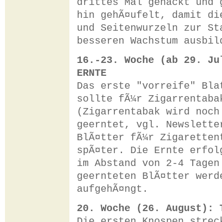
drittes Mal gehackt und 
hin gehÃ¤ufelt, damit di
und Seitenwurzeln zur St
besseren Wachstum ausbil
16.-23. Woche (ab 29. Ju
ERNTE
Das erste "vorreife" Bla
sollte fÃ¼r Zigarrentaba
(Zigarrentabak wird noch
geerntet, vgl. Newslette
BlÃ¤tter fÃ¼r Zigaretten
spÃ¤ter. Die Ernte erfol
im Abstand von 2-4 Tagen
geernteten BlÃ¤tter werd
aufgehÃ¤ngt.
20. Woche (26. August): 
Die ersten Knospen strec