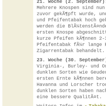
21. Woche (2. September)
Mehrere Knospen sind nun
zuvor gekÃ¶pft wurde, un
und Pfeifentabak hoch ge
werden die BlÃ¼tenstÃ¤nd
ersten Knospe abgeschnit
kurze Pfeifen kÃ¶nnen 2-
Pfeifentabak fÃ¼r lange 
Zigarrentabak behandelt.
23. Woche (30. September
Virginia-, Burley- und O
dunklen Sorten wie Geude
ersten Ernte kÃ¶nnen ber
Havanna und Lorscher tro
dunklen Sorten haben nac
eine bessere QualitÃ¤t.