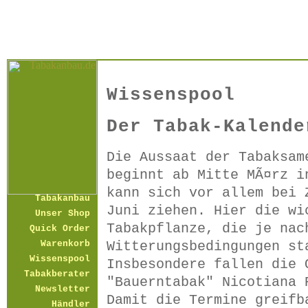
Wissenspool
Der Tabak-Kalende
Die Aussaat der Tabaksam
beginnt ab Mitte MÃ¤rz i
kann sich vor allem bei 
Tabakanbau
Juni ziehen. Hier die wi
Unser Shop
Tabakpflanze, die je nac
Quick Order
Witterungsbedingungen st
Warenkorb
Wissenspool
Insbesondere fallen die 
Tabakberater
"Bauerntabak" Nicotiana 
Newsletter
Damit die Termine greifb
Händler