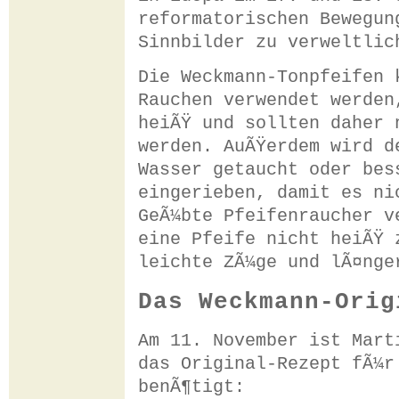
reformatorischen Bewegun
Sinnbilder zu verweltlic
Die Weckmann-Tonpfeifen 
Rauchen verwendet werden
heiÃŸ und sollten daher 
werden. AuÃŸerdem wird d
Wasser getaucht oder bes
eingerieben, damit es ni
GeÃ¼bte Pfeifenraucher v
eine Pfeife nicht heiÃŸ 
leichte ZÃ¼ge und lÃ¤nge
Das Weckmann-Orig
Am 11. November ist Mart
das Original-Rezept fÃ¼r
benÃ¶tigt: