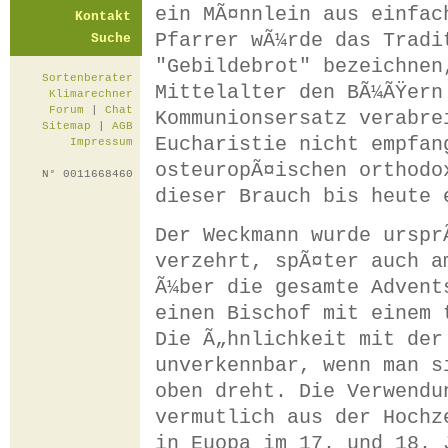
ein MÃ¤nnlein aus einfac
Kontakt
Pfarrer wÃ¼rde das Tradi
Suche
"Gebildebrot" bezeichnen
Sortenberater
Mittelalter den BÃ¼ÃŸern
Klimarechner
Forum
|
Chat
Kommunionsersatz verabre
Sitemap
|
AGB
Eucharistie nicht empfan
Impressum
osteuropÃ¤ischen orthodo
N° 0011668460
dieser Brauch bis heute 
Der Weckmann wurde urspr
verzehrt, spÃ¤ter auch a
Ã¼ber die gesamte Advent
einen Bischof mit einem 
Die Ã„hnlichkeit mit der
unverkennbar, wenn man s
oben dreht. Die Verwendu
vermutlich aus der Hochz
in Euopa im 17. und 18. 