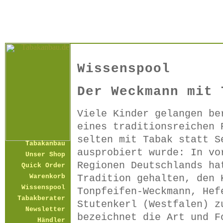
Wissenspool
Der Weckmann mit 
Viele Kinder gelangen be
eines traditionsreichen 
selten mit Tabak statt S
Tabakanbau
ausprobiert wurde: In vo
Unser Shop
Regionen Deutschlands ha
Quick Order
Tradition gehalten, den 
Warenkorb
Wissenspool
Tonpfeifen-Weckmann, Hef
Tabakberater
Stutenkerl (Westfalen) z
Newsletter
bezeichnet die Art und F
Händler