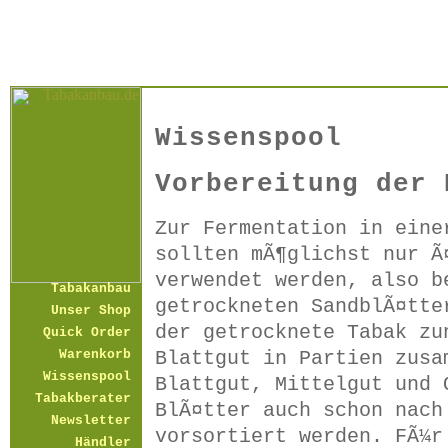
Wissenspool
Vorbereitung der 
Zur Fermentation in eine
sollten mÃ¶glichst nur Ã
verwendet werden, also b
Tabakanbau
getrockneten SandblÃ¤tte
Unser Shop
der getrocknete Tabak zu
Quick Order
Blattgut in Partien zusa
Warenkorb
Wissenspool
Blattgut, Mittelgut und 
Tabakberater
BlÃ¤tter auch schon nach
Newsletter
vorsortiert werden. FÃ¼r
Händler