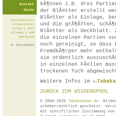
kÃ¶nnen z.B. drei Partie
Kontakt
der BlÃ¤tter erstellt we
Suche
BlÃ¤tter als Einlage, be
Sortenberater
und die grÃ¶ÃŸten, schÃ¶
Klimarechner
Forum
|
Chat
BlÃ¤tter als Deckblatt. 
Sitemap
|
AGB
die einzelnen Partien vo
Impressum
noch gereinigt, so dass 
N° 0011663894
FremdkÃ¶rper mehr enthal
sie ordentlich auszuschÃ
in einzelnen FÃ¤llen mus
trockenen Tuch abgewisch
Weitere Infos im
Tabaka
ZURÜCK ZUM WISSENSPOOL
© 2000-2026
Tabakanbau.de
. Bilde
urheberrechtlich geschützt. Verv
mit schriftlicher Zustimmung vo