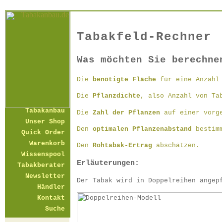
Tabakfeld-Rechner
Was möchten Sie berechne
Die
benötigte Fläche
für eine Anzahl 
Die
Pflanzdichte
, also Anzahl von Ta
Tabakanbau
Die
Zahl der Pflanzen
auf einer vorge
Unser Shop
Den
optimalen Pflanzenabstand
bestim
Quick Order
Warenkorb
Den
Rohtabak-Ertrag
abschätzen.
Wissenspool
Erläuterungen:
Tabakberater
Newsletter
Der Tabak wird in Doppelreihen angep
Händler
Kontakt
Suche