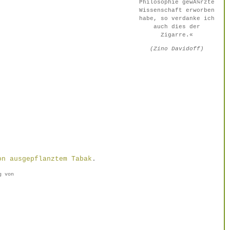
Philosophie gewÃ¼rzte
Wissenschaft erworben
habe, so verdanke ich
auch dies der
Zigarre.«
(Zino Davidoff)
on ausgepflanztem Tabak
.
g von