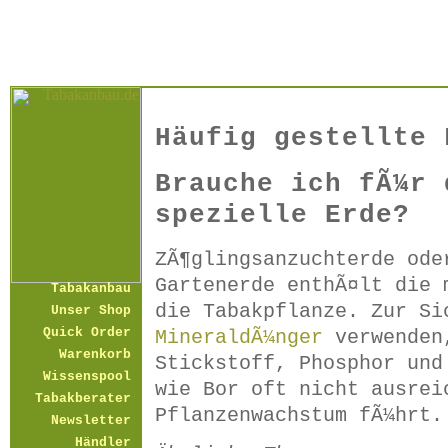
Häufig gestellte 
Brauche ich fÃ¼r 
spezielle Erde?
ZÃ¶glingsanzuchterde ode
Gartenerde enthÃ¤lt die 
Tabakanbau
die Tabakpflanze. Zur Si
Unser Shop
Quick Order
MineraldÃ¼nger
verwenden,
Warenkorb
Stickstoff, Phosphor und
Wissenspool
wie Bor oft nicht ausrei
Tabakberater
Pflanzenwachstum fÃ¼hrt.
Newsletter
Händler