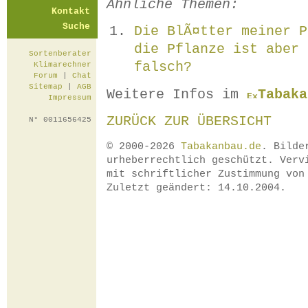
Ähnliche Themen:
Kontakt
Suche
Die BlÃ¤tter meiner P
die Pflanze ist aber 
Sortenberater
falsch?
Klimarechner
Forum
|
Chat
Sitemap
|
AGB
Weitere Infos im
Tabaka
Impressum
ZURÜCK ZUR ÜBERSICHT
N° 0011656425
© 2000-2026
Tabakanbau.de
. Bilde
urheberrechtlich geschützt. Verv
mit schriftlicher Zustimmung vo
Zuletzt geändert: 14.10.2004.