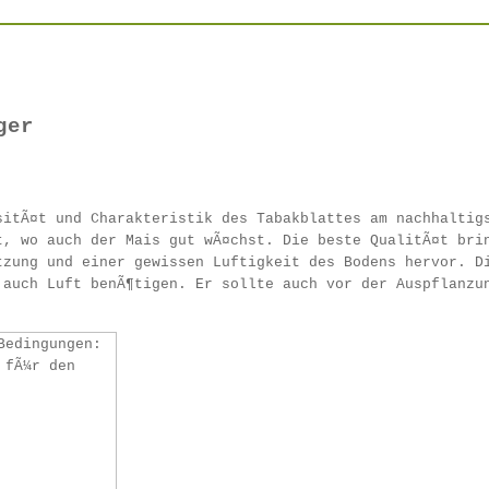
ger
sitÃ¤t und Charakteristik des Tabakblattes am nachhaltig
t, wo auch der Mais gut wÃ¤chst. Die beste QualitÃ¤t bri
tzung und einer gewissen Luftigkeit des Bodens hervor. D
 auch Luft benÃ¶tigen. Er sollte auch vor der Auspflanzu