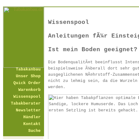
Wissenspool
Anleitungen fÃ¼r Einstei
Ist mein Boden geeignet?
Die BodenqualitÃ¤t beeinflusst Inten
beispielsweise Ã¼berall dort sehr gu
Tabakanbau
ausgeglichenen NÃ¤hrstoff-Zusammense
Unser Shop
nicht zu lehmig sein, da die Wurzeln
Quick Order
werden.
Warenkorb
Wissenspool
Tabakberater
Newsletter
Händler
Kontakt
Suche