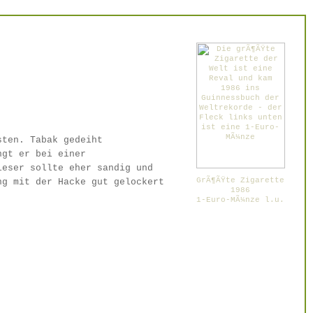
sten. Tabak gedeiht
ngt er bei einer
ieser sollte eher sandig und
GrÃ¶ÃŸte Zigarette
ng mit der Hacke gut gelockert
1986
1-Euro-MÃ¼nze l.u.