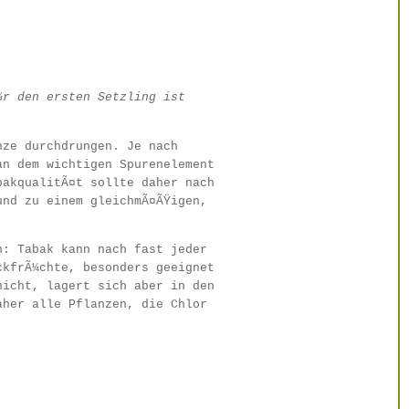
¼r den ersten Setzling ist
nze durchdrungen. Je nach
an dem wichtigen Spurenelement
bakqualitÃ¤t sollte daher nach
und zu einem gleichmÃ¤ÃŸigen,
n: Tabak kann nach fast jeder
ckfrÃ¼chte, besonders geeignet
nicht, lagert sich aber in den
aher alle Pflanzen, die Chlor