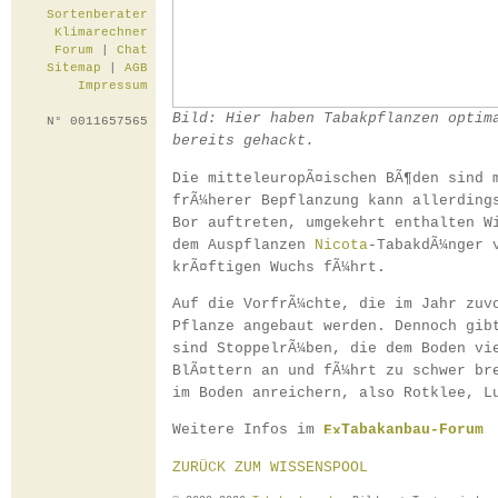
Sortenberater
Klimarechner
Forum
|
Chat
Sitemap
|
AGB
Impressum
Bild: Hier haben Tabakpflanzen optim
N° 0011657565
bereits gehackt.
Die mitteleuropÃ¤ischen BÃ¶den sind 
frÃ¼herer Bepflanzung kann allerding
Bor auftreten, umgekehrt enthalten W
dem Auspflanzen
Nicota
-TabakdÃ¼nger 
krÃ¤ftigen Wuchs fÃ¼hrt.
Auf die VorfrÃ¼chte, die im Jahr zuv
Pflanze angebaut werden. Dennoch gib
sind StoppelrÃ¼ben, die dem Boden vi
BlÃ¤ttern an und fÃ¼hrt zu schwer br
im Boden anreichern, also Rotklee, L
Weitere Infos im
Tabakanbau-Forum
ZURÜCK ZUM WISSENSPOOL