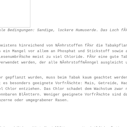
ale Bedingungen: Sandige, lockere Humuserde. Das Loch fÃ
meistens hinreichend von NÃ¤hrstoffen fÃ¼r die Tabakpfla
s ein Mangel vor allem an Phosphat und Stickstoff sowie 
iesenumbrÃ¼che meist zu viel Chloride. FÃ¼r eine gute Ta
verwendet werden, der alle NÃ¤hrstoffmÃ¤ngel ausgleicht 
or gepflanzt wurden, muss beim Tabak kaum geachtet werde
t es besonders geeignete VorfrÃ¼chte: Mais, Getreide, Ha
el Chlor entziehen. Das Chlor schadet dem Wachstum zwar 
ennbaren BlÃ¤ttern. Weniger geeignete VorfrÃ¼chte sind d
uzerne oder umgegrabener Rasen.