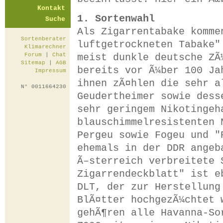
Kontakt
1. Sortenwahl
Suche
Als Zigarrentabake komme
Sortenberater
luftgetrockneten Tabake"
Klimarechner
meist dunkle deutsche ZÃ
Forum
|
Chat
Sitemap
|
AGB
bereits vor Ã¼ber 100 Ja
Impressum
ihnen zÃ¤hlen die sehr a
N° 0011664230
Geudertheimer sowie dess
sehr geringem Nikotingeh
blauschimmelresistenten 
Pergeu sowie Fogeu und "
ehemals in der DDR angeb
Ã–sterreich verbreitete 
Zigarrendeckblatt" ist e
DLT, der zur Herstellung
BlÃ¤tter hochgezÃ¼chtet 
gehÃ¶ren alle Havanna-So