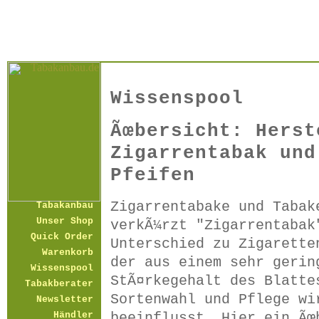
Wissenspool
Ãœbersicht: Herst
Zigarrentabak und
Pfeifen
Zigarrentabake und Tabak
Tabakanbau
Unser Shop
verkÃ¼rzt "Zigarrentabak
Quick Order
Unterschied zu Zigarette
Warenkorb
der aus einem sehr gerin
Wissenspool
StÃ¤rkegehalt des Blatte
Tabakberater
Sortenwahl und Pflege wi
Newsletter
beeinflusst. Hier ein Ãœ
Händler