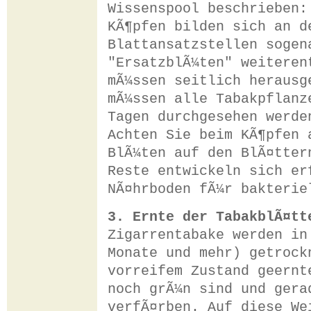
Wissenspool beschrieben:
KÃ¶pfen bilden sich an d
Blattansatzstellen sogen
"ErsatzblÃ¼ten" weiteren
mÃ¼ssen seitlich herausg
mÃ¼ssen alle Tabakpflanz
Tagen durchgesehen werde
Achten Sie beim KÃ¶pfen 
BlÃ¼ten auf den BlÃ¤tter
Reste entwickeln sich er
NÃ¤hrboden fÃ¼r bakterie
3. Ernte der TabakblÃ¤tt
Zigarrentabake werden in
Monate und mehr) getrock
vorreifem Zustand geernt
noch grÃ¼n sind und gera
verfÃ¤rben. Auf diese We