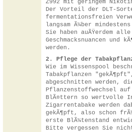
Z992 mit geringem Nikoti
Der Vorteil der DLT-Sort
fermentationsfreien Verw
langsam Ã¼ber mindestens
Sie haben auÃŸerdem alle
Geschmacksnuancen und kÃ
werden.
2. Pflege der Tabakpflan
Wie im Wissenspool besch
Tabakpflanzen "gekÃ¶pft"
abgeschnitten werden, di
Pflanzenstoffwechsel auf
BlÃ¤ttern so wertvolle I
Zigarrentabake werden da
gekÃ¶pft, also schon frÃ
erste BlÃ¼tenstand entwi
Bitte vergessen Sie nich