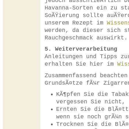
jedoch ausschlieÃŸlich D
Havanna-Sorten ein zu st
SoÃŸierung sollte auÃŸer
unserem Rezept im
Wissen
werden, da dieser sich s
Rauchgeschmack auswirkt.
5. Weiterverarbeitung
Anleitungen und Tipps zu
erhalten Sie hier im
Wis
Zusammenfassend beachten
GrundsÃ¤tze fÃ¼r Zigarre
KÃ¶pfen Sie die Tabak
vergessen Sie nicht, 
Ernten Sie die BlÃ¤tt
wenn sie noch grÃ¼n s
Trocknen Sie die BlÃ¤