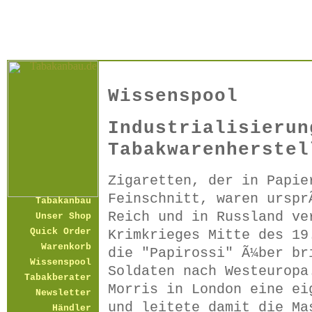
Wissenspool
Industrialisierun
Tabakwarenherstel
Zigaretten, der in Papie
Feinschnitt, waren urspr
Tabakanbau
Reich und in Russland ve
Unser Shop
Quick Order
Krimkrieges Mitte des 19
Warenkorb
die "Papirossi" Ã¼ber br
Wissenspool
Soldaten nach Westeuropa
Tabakberater
Morris in London eine ei
Newsletter
und leitete damit die Ma
Händler