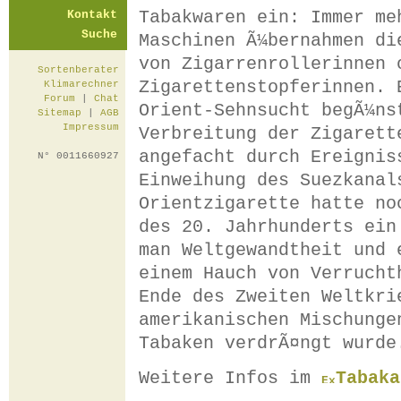
Tabakwaren ein:
Immer me
Kontakt
Suche
Maschinen Ã¼bernahmen di
von Zigarrenrollerinnen 
Sortenberater
Zigarettenstopferinnen. 
Klimarechner
Forum
|
Chat
Orient-Sehnsucht begÃ¼ns
Sitemap
|
AGB
Impressum
Verbreitung der Zigarett
angefacht durch Ereignis
N° 0011660927
Einweihung des Suezkanal
Orientzigarette hatte no
des 20. Jahrhunderts ein
man Weltgewandtheit und 
einem Hauch von Verrucht
Ende des Zweiten Weltkri
amerikanischen Mischunge
Tabaken verdrÃ¤ngt wurde
Weitere Infos im
Tabaka