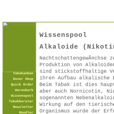
Wissenspool
Alkaloide (Nikoti
NachtschattengewÃ¤chse z
Produktion von Alkaloide
sind stickstoffhaltige V
Tabakanbau
ihren Aufbau alkalische 
Unser Shop
Beim Tabak ist dies haup
Quick Order
aber auch Nornicotin, Ni
Warenkorb
Wissenspool
sogenannten Nebenalkaloi
Tabakberater
Wirkung auf den tierisch
Newsletter
Organismus wurde der Erf
Händler