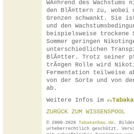
WÃ¤hrend des Wachstums n
den BlÃ¤ttern zu, wobei 
Grenzen schwankt. Sie is
und den Wachstumsbedingu
beispielsweise trockene 
Sommer geringen Nikoting
unterschiedlichen Transp
BlÃ¤tter. Trotz seiner p
trÃ¤gen Rolle wird Nikot
Fermentation teilweise a
von der Sorte und von de
ab.
Weitere Infos im
Tabaka
ZURÜCK ZUM WISSENSPOOL
© 2000-2026
Tabakanbau.de
. Bilde
urheberrechtlich geschützt. Verv