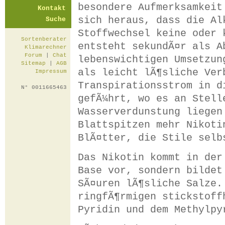
besondere Aufmerksamkeit
Kontakt
sich heraus, dass die Al
Suche
Stoffwechsel keine oder 
Sortenberater
entsteht sekundÃ¤r als A
Klimarechner
Forum
|
Chat
lebenswichtigen Umsetzun
Sitemap
|
AGB
als leicht lÃ¶sliche Ver
Impressum
Transpirationsstrom in d
N° 0011665463
gefÃ¼hrt, wo es an Stell
Wasserverdunstung liegen
Blattspitzen mehr Nikoti
BlÃ¤tter, die Stile selb
Das Nikotin kommt in der
Base vor, sondern bildet
SÃ¤uren lÃ¶sliche Salze.
ringfÃ¶rmigen stickstoff
Pyridin und dem Methylpy