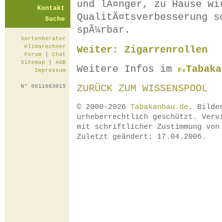
und lÃ¤nger, zu Hause wi
Kontakt
QualitÃ¤tsverbesserung s
Suche
spÃ¼rbar.
Sortenberater
Klimarechner
Weiter: Zigarrenrollen
Forum
|
Chat
Sitemap
|
AGB
Weitere Infos im
Tabaka
Impressum
ZURÜCK ZUM WISSENSPOOL
N° 0011663015
© 2000-2026
Tabakanbau.de
. Bilde
urheberrechtlich geschützt. Verv
mit schriftlicher Zustimmung vo
Zuletzt geändert: 17.04.2006.