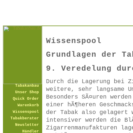
Wissenspool
Grundlagen der Ta
9. Veredelung dur
Durch die Lagerung bei Z
Tabakanbau
weitere, sehr langsame U
Unser Shop
Besonders SÃ¤uren werden
Quick Order
einer hÃ¶heren Geschmack
Warenkorb
der Tabak also gelagert 
Wissenspool
Tabakberater
intensiver werden die Bl
Newsletter
Zigarrenmanufakturen lag
Händler