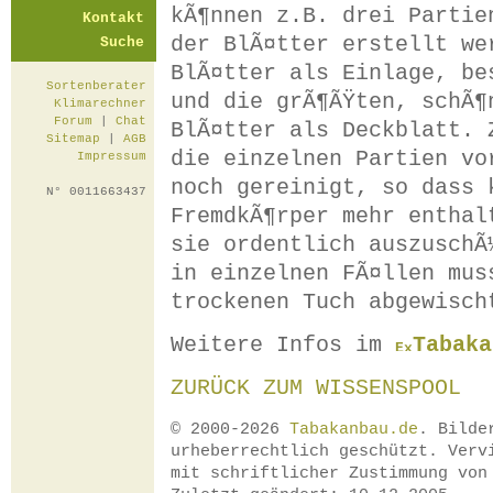
kÃ¶nnen z.B. drei Partie
Kontakt
der BlÃ¤tter erstellt we
Suche
BlÃ¤tter als Einlage, be
Sortenberater
und die grÃ¶ÃŸten, schÃ¶
Klimarechner
Forum
|
Chat
BlÃ¤tter als Deckblatt. 
Sitemap
|
AGB
die einzelnen Partien vo
Impressum
noch gereinigt, so dass 
N° 0011663437
FremdkÃ¶rper mehr enthal
sie ordentlich auszuschÃ
in einzelnen FÃ¤llen mus
trockenen Tuch abgewisch
Weitere Infos im
Tabaka
ZURÜCK ZUM WISSENSPOOL
© 2000-2026
Tabakanbau.de
. Bilde
urheberrechtlich geschützt. Verv
mit schriftlicher Zustimmung vo