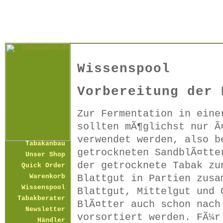
Wissenspool
Vorbereitung der 
Zur Fermentation in eine
sollten mÃ¶glichst nur Ã
verwendet werden, also b
Tabakanbau
getrockneten SandblÃ¤tte
Unser Shop
der getrocknete Tabak zu
Quick Order
Blattgut in Partien zusa
Warenkorb
Wissenspool
Blattgut, Mittelgut und 
Tabakberater
BlÃ¤tter auch schon nach
Newsletter
vorsortiert werden. FÃ¼r
Händler