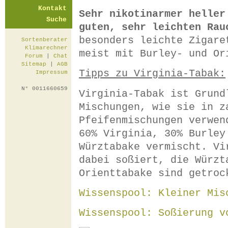
Kontakt
Sehr nikotinarmer heller
Suche
guten, sehr leichten Rau
besonders leichte Zigare
Sortenberater
Klimarechner
meist mit Burley- und Or
Forum
|
Chat
Sitemap
|
AGB
Tipps zu Virginia-Tabak:
Impressum
N° 0011660659
Virginia-Tabak ist Grund
Mischungen, wie sie in z
Pfeifenmischungen verwen
60% Virginia, 30% Burley
Würztabake vermischt. Vi
dabei soßiert, die Würzt
Orienttabake sind getroc
Wissenspool: Kleiner Mis
Wissenspool: Soßierung v