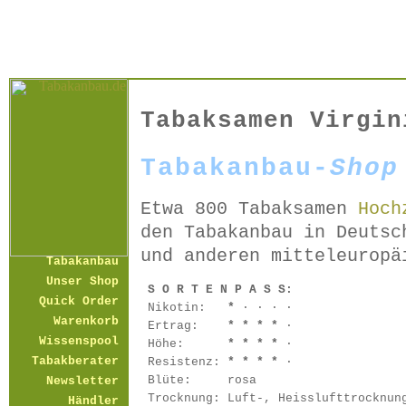
Tabaksamen Virgin
Tabakanbau-
Shop
Etwa 800 Tabaksamen
Hoch
den Tabakanbau in Deutsc
und anderen mitteleuropä
Tabakanbau
Unser Shop
S O R T E N P A S S:
Quick Order
Nikotin:
*
· · · ·
Warenkorb
Ertrag:
* * * *
·
Wissenspool
Höhe:
* * * *
·
Tabakberater
Resistenz:
* * * *
·
Blüte:
rosa
Newsletter
Trocknung:
Luft-, Heisslufttrocknun
Händler