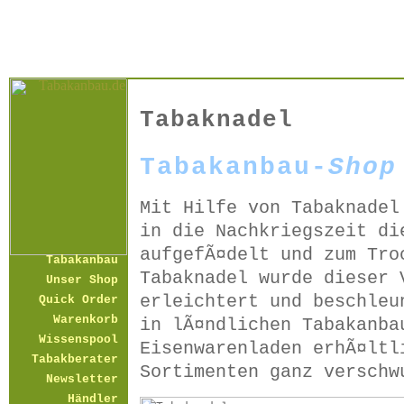
Tabaknadel
Tabakanbau-
Shop
Mit Hilfe von Tabaknadel
in die Nachkriegszeit di
aufgefÃ¤delt und zum Tro
Tabakanbau
Tabaknadel wurde dieser 
Unser Shop
erleichtert und beschleu
Quick Order
Warenkorb
in lÃ¤ndlichen Tabakanba
Wissenspool
Eisenwarenladen erhÃ¤ltl
Tabakberater
Sortimenten ganz verschw
Newsletter
Händler