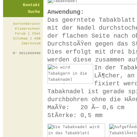
Kontakt
Anwendung:
Suche
Das geerntete Tabakblatt
Sortenberater
mit der Nadel durchstoch
Klimarechner
Forum
|
Chat
der flachen Seite nach o
Sitemap
|
AGB
DurchstoÃŸen gegen das S
Impressum
Dies erfolgt mit drei bi
N° 0011660490
werden diese zusammen au
In der Taba
LÃ¶cher, an
fixiert wer
Tabaknadel ist gerade sp
durchbohren ohne die HÃ¤
MaÃŸe: 20 Ã— 0,6 cm
StÃ¤rke: 0,5 mm