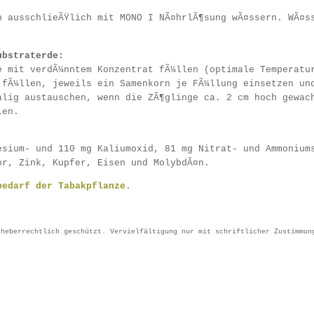
n ausschlieÃŸlich mit MONO I NÃ¤hrlÃ¶sung wÃ¤ssern. WÃ¤s
ubstraterde:
e mit verdÃ¼nntem Konzentrat fÃ¼llen (optimale Temperatu
 fÃ¼llen, jeweils ein Samenkorn je FÃ¼llung einsetzen un
alig austauschen, wenn die ZÃ¶glinge ca. 2 cm hoch gewac
len.
esium- und 110 mg Kaliumoxid, 81 mg Nitrat- und Ammonium
or, Zink, Kupfer, Eisen und MolybdÃ¤n.
bedarf der Tabakpflanze.
rheberrechtlich geschützt. Vervielfältigung nur mit schriftlicher Zustimmun