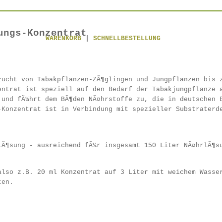
ungs-Konzentrat
WARENKORB
|
SCHNELLBESTELLUNG
zucht von Tabakpflanzen-ZÃ¶glingen und Jungpflanzen bis 
entrat ist speziell auf den Bedarf der Tabakjungpflanze 
 und fÃ¼hrt dem BÃ¶den NÃ¤hrstoffe zu, die in deutschen 
-Konzentrat ist in Verbindung mit spezieller Substraterd
lÃ¶sung - ausreichend fÃ¼r insgesamt 150 Liter NÃ¤hrlÃ¶s
also z.B. 20 ml Konzentrat auf 3 Liter mit weichem Wasse
ten.