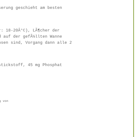
serung geschieht am besten
r: 18-20Â°C), LÃ¶cher der
d auf der gefÃ¼llten Wanne
hsen sind, Vorgang dann alle 2
stickstoff, 45 mg Phosphat
g von