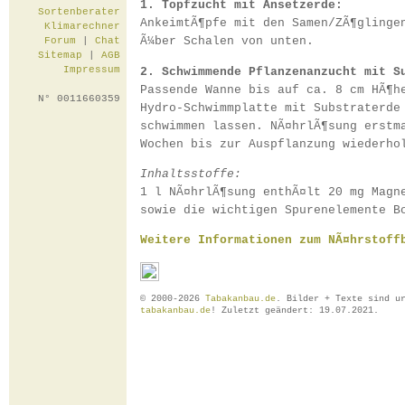
1. Topfzucht mit Ansetzerde:
Sortenberater
AnkeimtÃ¶pfe mit den Samen/ZÃ¶glinge
Klimarechner
Ã¼ber Schalen von unten.
Forum
|
Chat
Sitemap
|
AGB
Impressum
2. Schwimmende Pflanzenanzucht mit S
Passende Wanne bis auf ca. 8 cm HÃ¶h
N° 0011660359
Hydro-Schwimmplatte mit Substraterde
schwimmen lassen. NÃ¤hrlÃ¶sung erstm
Wochen bis zur Auspflanzung wiederho
Inhaltsstoffe:
1 l NÃ¤hrlÃ¶sung enthÃ¤lt 20 mg Magn
sowie die wichtigen Spurenelemente B
Weitere Informationen zum NÃ¤hrstoff
© 2000-2026
Tabakanbau.de
. Bilder + Texte sind u
tabakanbau.de
! Zuletzt geändert: 19.07.2021.