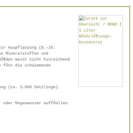
zur Auspflanzung (8.-10.
an Mineralstoffen und
BÃ¶den meist nicht hinreichend
e fÃ¼r die schwimmende
ung (ca. 3.000 Setzlinge).
r oder Regenwasser auffÃ¼llen.