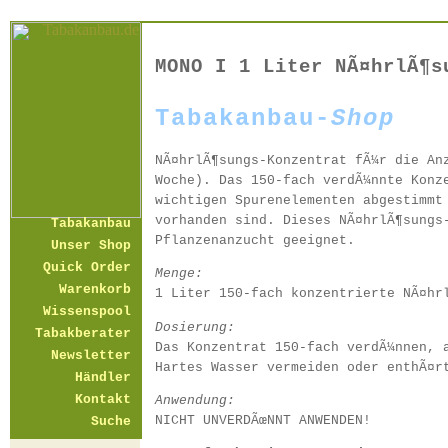
MONO I 1 Liter NÃ¤hrlÃ¶s
Tabakanbau-
Shop
NÃ¤hrlÃ¶sungs-Konzentrat fÃ¼r die An
Woche). Das 150-fach verdÃ¼nnte Konz
wichtigen Spurenelementen abgestimmt
vorhanden sind. Dieses NÃ¤hrlÃ¶sungs
Tabakanbau
Pflanzenanzucht geeignet.
Unser Shop
Quick Order
Menge:
Warenkorb
1 Liter 150-fach konzentrierte NÃ¤hr
Wissenspool
Dosierung:
Tabakberater
Das Konzentrat 150-fach verdÃ¼nnen, 
Newsletter
Hartes Wasser vermeiden oder enthÃ¤r
Händler
Kontakt
Anwendung:
NICHT UNVERDÃœNNT ANWENDEN!
Suche