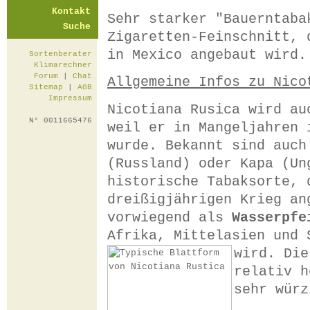
Kontakt
Sehr starker "Bauerntaba
Suche
Zigaretten-Feinschnitt, 
in Mexico angebaut wird.
Sortenberater
Klimarechner
Forum
|
Chat
Allgemeine Infos zu Nico
Sitemap
|
AGB
Impressum
Nicotiana Rusica wird au
N° 0011665476
weil er in Mangeljahren 
wurde. Bekannt sind auch
(Russland) oder Kapa (Un
historische Tabaksorte, 
dreißigjährigen Krieg an
vorwiegend als
Wasserpfe
Afrika, Mittelasien und 
wird.
Die
relativ h
sehr würz