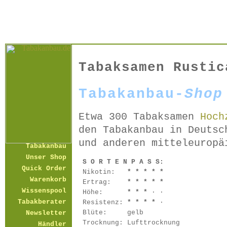
Tabaksamen Rustic
Tabakanbau-
Shop
Etwa 300 Tabaksamen
Hoch
den Tabakanbau in Deutsc
und anderen mitteleuropä
Tabakanbau
Unser Shop
S O R T E N P A S S:
Quick Order
Nikotin:
* * * * *
Warenkorb
Ertrag:
* * * * *
Wissenspool
Höhe:
* * *
· ·
Tabakberater
Resistenz:
* * * *
·
Blüte:
gelb
Newsletter
Trocknung:
Lufttrocknung
Händler