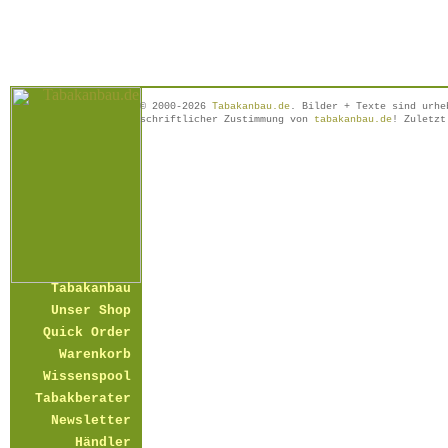
© 2000-2026
Tabakanbau.de
. Bilder + Texte sind urhe
schriftlicher Zustimmung von
tabakanbau.de
! Zuletzt
Tabakanbau
Unser Shop
Quick Order
Warenkorb
Wissenspool
Tabakberater
Newsletter
Händler