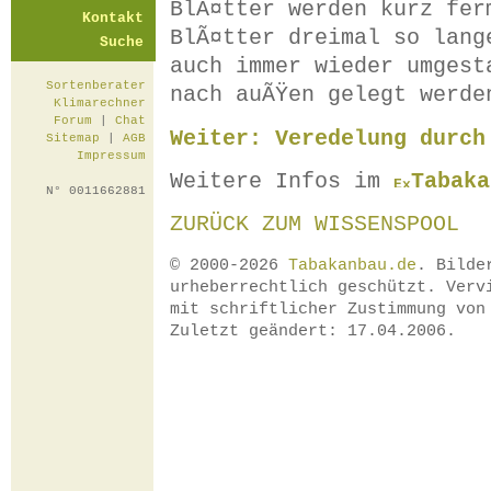
BlÃ¤tter werden kurz fer
Kontakt
BlÃ¤tter dreimal so lang
Suche
auch immer wieder umgest
Sortenberater
nach auÃŸen gelegt werde
Klimarechner
Forum
|
Chat
Weiter: Veredelung durch
Sitemap
|
AGB
Impressum
Weitere Infos im
Tabaka
N° 0011662881
ZURÜCK ZUM WISSENSPOOL
© 2000-2026
Tabakanbau.de
. Bilde
urheberrechtlich geschützt. Verv
mit schriftlicher Zustimmung vo
Zuletzt geändert: 17.04.2006.