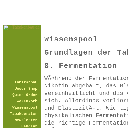
Wissenspool
Grundlagen der Ta
8. Fermentation
WÃ¤hrend der Fermentatio
Tabakanbau
Nikotin abgebaut, das Bl
Unser Shop
vereinheitlicht und das 
Quick Order
sich. Allerdings verlier
Warenkorb
und ElastizitÃ¤t. Wichti
Wissenspool
Tabakberater
physikalischen Fermentat
Newsletter
die richtige Fermentatio
Händler