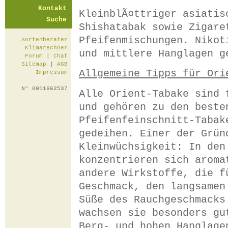
Kontakt
KleinblÃ¤ttriger asiatis
Suche
Shishatabak sowie Zigare
Pfeifenmischungen. Nikot
Sortenberater
Klimarechner
und mittlere Hanglagen g
Forum
|
Chat
Sitemap
|
AGB
Allgemeine Tipps für Ori
Impressum
N° 0011662537
Alle Orient-Tabake sind 
und gehören zu den beste
Pfeifenfeinschnitt-Tabak
gedeihen. Einer der Grün
Kleinwüchsigkeit: In den
konzentrieren sich aroma
andere Wirkstoffe, die f
Geschmack, den langsamen
Süße des Rauchgeschmacks
wachsen sie besonders gu
Berg- und hohen Hanglage