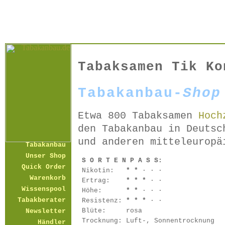
Tabaksamen Tik Ko
Tabakanbau-
Shop
Etwa 800 Tabaksamen
Hoch
den Tabakanbau in Deutsc
und anderen mitteleuropä
Tabakanbau
Unser Shop
S O R T E N P A S S:
Quick Order
Nikotin:
* *
· · ·
Warenkorb
Ertrag:
* * *
· ·
Wissenspool
Höhe:
* *
· · ·
Tabakberater
Resistenz:
* * *
· ·
Blüte:
rosa
Newsletter
Trocknung:
Luft-, Sonnentrocknung
Händler